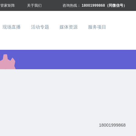
展管家矩阵
关于我们
咨询热线：
18001999868（同微信号）
现场直播
活动专题
媒体资源
服务项目
18001999868