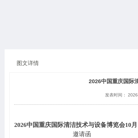
图文详情
2026中国重庆国际
发表时间： 2026-
2026
中国重庆国际清洁技术与设备博览会10月
邀请函