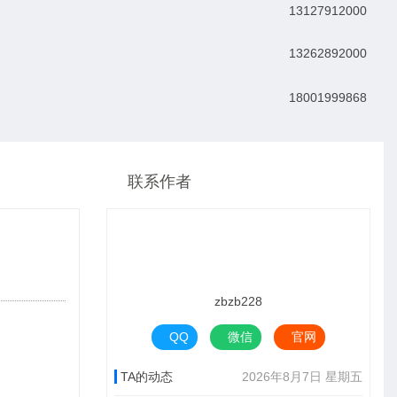
13127912000
13262892000
18001999868
联系作者
zbzb228
QQ
微信
官网
TA的动态
2026年8月7日 星期五