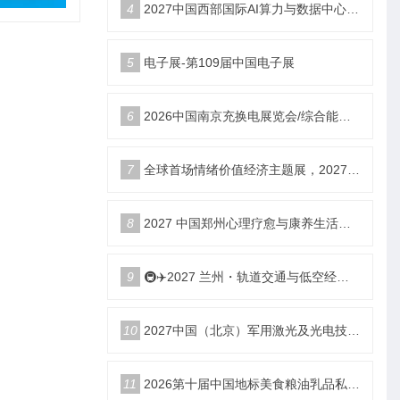
4
2027中国西部国际AI算力与数据中心液冷产业展览会
5
电子展-第109届中国电子展
6
2026中国南京充换电展览会/综合能源服务站博览会
7
全球首场情绪价值经济主题展，2027郑州国际情绪价值经济博览会
8
2027 中国郑州心理疗愈与康养生活产业博览会
9
🚇✈️2027 兰州・轨道交通与低空经济展览会即将启幕！
10
2027中国（北京）军用激光及光电技术展览会
11
2026第十届中国地标美食粮油乳品私域新渠道团长大会