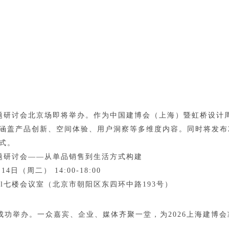
题研讨会北京场即将
举办
。作为
中国建博会（上海）暨虹桥设计
涵盖产品创新、空间体验、用户洞察等多维度内容。同时将发布2
式。
题研讨会
——从单品销售到生活方式构建
4日（周二） 14:00-18:00
ll七楼会议室
（北京市朝阳区东四环中路193号）
场成功举办。一众嘉宾、企业、媒体齐聚一堂，为2026上海建博