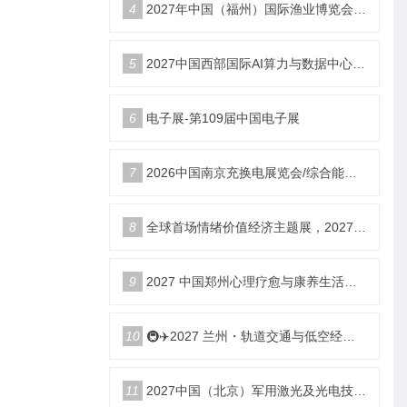
4
2027年中国（福州）国际渔业博览会|福州渔博会
5
2027中国西部国际AI算力与数据中心液冷产业展览会
6
电子展-第109届中国电子展
7
2026中国南京充换电展览会/综合能源服务站博览会
8
全球首场情绪价值经济主题展，2027郑州国际情绪价值经济博览会
9
2027 中国郑州心理疗愈与康养生活产业博览会
10
🚇✈️2027 兰州・轨道交通与低空经济展览会即将启幕！
11
2027中国（北京）军用激光及光电技术展览会