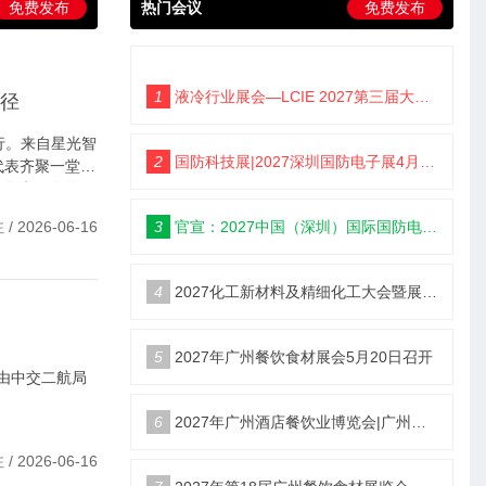
免费发布
热门会议
免费发布
1
液冷行业展会—LCIE 2027第三届大湾区国际液冷产业大会暨展览会（深圳）
径
行。来自星光智
2
国防科技展|2027深圳国防电子展4月9日启幕
代表齐聚一堂。
构售电服务的一
 2026-06-16
3
官宣：2027中国（深圳）国际国防电子博览会
4
2027化工新材料及精细化工大会暨展览会定档苏州
5
2027年广州餐饮食材展会5月20日召开
园由中交二航局
6
2027年广州酒店餐饮业博览会|广州餐博会
 2026-06-16