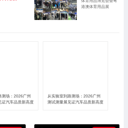
体育用品博览会暨粤
港澳体育用品展
测场：2026广州
2027亚洲国际人工智能产业博
LET
见证汽车品质新高度
览会（世亚智博会）全维度介绍
广交
区