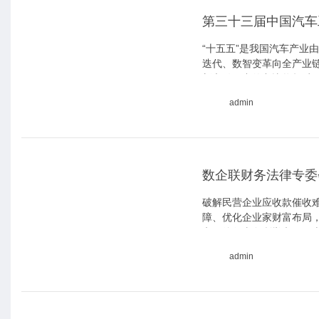
第三十三届中国汽车
“十五五”是我国汽车产业
迭代、数智变革向全产业链
新车销量中的占比将超过7
将达到近1000万辆，国
admin
会暨展览会（SAECCE 
福深向记者表示。
数企联财务法律专委
破解民营企业应收款催收
障、优化企业家财富布局，
京）律师事务所举办。四
高品质行业交流。
admin