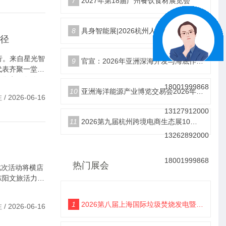
7
2027年第18届广州餐饮食材展览会
8
具身智能展|2026杭州人形机器人展|仿生机器人展5月启幕
径
行。来自星光智
9
官宣：2026年亚洲深海开发与海底作业装备博览交易会
代表齐聚一堂。
构售电服务的一
18001999868
10
亚洲海洋能源产业博览交易会2026年12月18日举办
 2026-06-16
13127912000
11
2026第九届杭州跨境电商生态展10月25日启幕
13262892000
18001999868
热门展会
此次活动将横店
东阳文旅活力，
1
2026第八届上海国际垃圾焚烧发电暨固废处理技术展览会
 2026-06-16