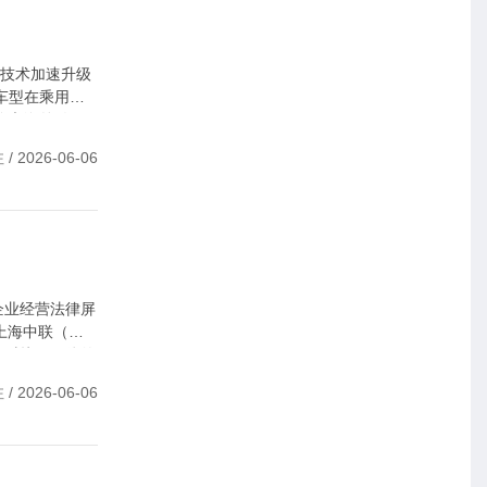
化技术加速升级
车型在乘用车
汽车海外销量
汽车工程学会年
 2026-06-06
事长兼秘书长侯
企业经营法律屏
上海中联（南
源对接于一体的
 2026-06-06