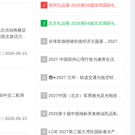
2
深圳礼品展-2026第34届深圳国际礼品及家居用品展览会
3
北京礼品展-2026第54届北京国际礼品、赠品及家庭用品展览会
此次活动将横店
东阳文旅活力，
4
全球首场情绪价值经济主题展，2027郑州国际情绪价值经济博览会
 2026-06-15
5
2027 中国郑州心理疗愈与康养生活产业博览会
6
🚇✈️2027 兰州・轨道交通与低空经济展览会即将启幕！
园由中交二航局
7
2027中国（北京）军用激光及光电技术展览会
8
2026第十届中国地标美食粮油乳品私域新渠道团长大会
 2026-06-15
9
LCIE 2027第三届大湾区国际液冷产业大会暨展览会（深圳）