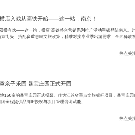
横店入戏从高铁开始——这一站，南京！
26“东阳横有戏——这一站，横店”高铁整合营销系列推广活动重磅登陆南京。
南京街头，搭配多重惠民文旅政策，精准对接毕业季出游需求，全面释放
角文旅品牌声量。
热点关注 /
童亲子乐园 暴宝庄园正式开园
占地150亩的暴宝庄园正式揭幕。作为江苏省重点文旅标杆项目，暴宝庄
团全程提供品牌IP授权与项目管理咨询赋能。
热点关注 /