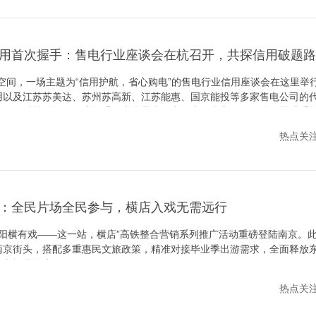
用首次握手：售电行业座谈会在杭召开，共探信用破题路
A空间，一场主题为“信用护航，省心购电”的售电行业信用座谈会在这里举
用以及江苏苏美达、苏州苏高新、江苏能惠、国京能投等多家售电公司的
网信用科技的首次深度握手，也是星光智电作为平台方，用互联网思维重
热点关注 /
：全民片场全民参与，横店入戏无需远行
26“东阳横有戏——这一站，横店”高铁整合营销系列推广活动重磅登陆南京。
南京街头，搭配多重惠民文旅政策，精准对接毕业季出游需求，全面释放
角文旅品牌声量。
热点关注 /