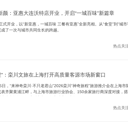
焕新颜：亚惠大连沃特店开业，开启“一城百味”新篇章
正式开业，以“新亚惠，一城百味 三餐有亚惠”全新亮相。从“食堂”到“城市
完成了一次与城市共同生长的跨越。
热点关注 /
程”：栾川文旅在上海打开高质量客源市场新窗口
日，“来神奇栾川·不只老君山”2026栾川“神奇旅程”旅游推介会在上海
表齐聚黄浦江畔，与上海市旅游行业协会、150余家旅行商深度对接，
质山水文旅资源深度融入长三角高端客源市场。
热点关注 /