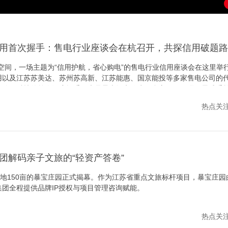
用首次握手：售电行业座谈会在杭召开，共探信用破题路
A空间，一场主题为“信用护航，省心购电”的售电行业信用座谈会在这里举
用以及江苏苏美达、苏州苏高新、江苏能惠、国京能投等多家售电公司的
网信用科技的首次深度握手，也是星光智电作为平台方，用互联网思维重
热点关注 /
团解码亲子文旅的“轻资产答卷”
占地150亩的暴宝庄园正式揭幕。作为江苏省重点文旅标杆项目，暴宝庄
团全程提供品牌IP授权与项目管理咨询赋能。
热点关注 /