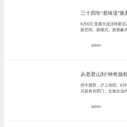
三十四年“老味道”
6月6日,亚惠大连沃特新店
新空间、新模式、新形象
admin
从老君山到“神奇旅
伏牛揽胜，沪上传韵。6月5
川县有关部门、文旅企业代
同合作桥梁，加速中原优
admin