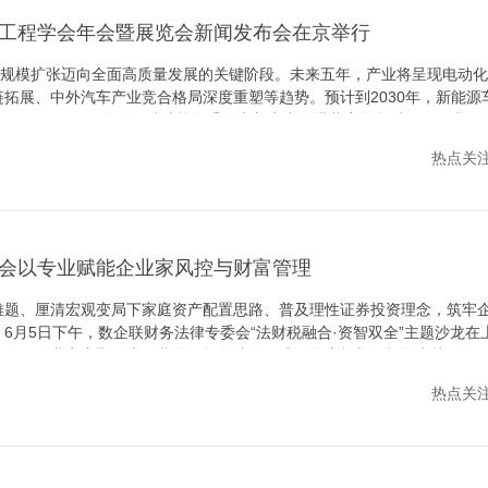
工程学会年会暨展览会新闻发布会在京举行
由规模扩张迈向全面高质量发展的关键阶段。未来五年，产业将呈现电动
拓展、中外汽车产业竞合格局深度重塑等趋势。预计到2030年，新能源
0%，L3、L4级自动驾驶功能在乘用车新车中的搭载率将超过35%，我国
际化将成为产业高质量发展重要增长极。在6月3日召开的第三十三届中国
热点关注 /
2026）和汽车创新技术展（AITX）新闻发布会上，中国汽车工程学会副理
会以专业赋能企业家风控与财富管理
难题、厘清宏观变局下家庭资产配置思路、普及理性证券投资理念，筑牢
6月5日下午，数企联财务法律专委会“法财税融合·资智双全”主题沙龙在
十余位企业家齐聚一堂，共创一场集法务解惑、资产规划、投资实战、资
热点关注 /