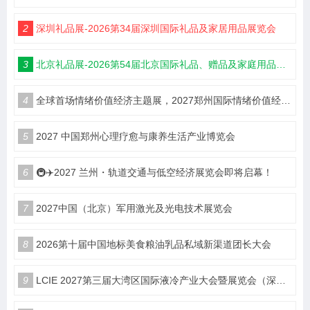
2
深圳礼品展-2026第34届深圳国际礼品及家居用品展览会
3
北京礼品展-2026第54届北京国际礼品、赠品及家庭用品展览会
4
全球首场情绪价值经济主题展，2027郑州国际情绪价值经济博览会
5
2027 中国郑州心理疗愈与康养生活产业博览会
6
🚇✈️2027 兰州・轨道交通与低空经济展览会即将启幕！
7
2027中国（北京）军用激光及光电技术展览会
8
2026第十届中国地标美食粮油乳品私域新渠道团长大会
9
LCIE 2027第三届大湾区国际液冷产业大会暨展览会（深圳）